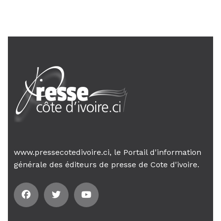
AIP
18 févr. 2026, 04:39
12ᵉ Congrès ordinaire de l’UNJCI: la
campagne électorale reprend du...
AIP
1 févr. 2026, 04:09
Quatorze morts et 21 blessés dans
un accident de la...
AIP
29 janv. 2026, 09:22
Week-end des Ebony: le président
de l’UNJCI appelle à une...
www.pressecotedivoire.ci, le Portail d'information
AIP
générale des éditeurs de presse de Cote d'ivoire.
24 janv. 2026, 21:21
Le Premier ministre Mambé engage
son gouvernement sur la rigueur...