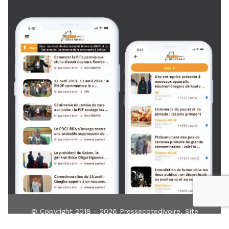
© Copyright 2018 - 2026
Pressecotedivoire
. Site
développé par
TIN
IT
Z