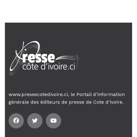
AIP
18 févr. 2026, 04:39
12ᵉ Congrès ordinaire de l’UNJCI: la
campagne électorale reprend du...
AIP
1 févr. 2026, 04:09
Quatorze morts et 21 blessés dans
un accident de la...
AIP
29 janv. 2026, 09:22
Week-end des Ebony: le président
de l’UNJCI appelle à une...
www.pressecotedivoire.ci, le Portail d'information
AIP
générale des éditeurs de presse de Cote d'ivoire.
24 janv. 2026, 21:21
Le Premier ministre Mambé engage
son gouvernement sur la rigueur...