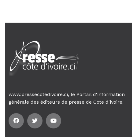
AIP
18 févr. 2026, 04:39
12ᵉ Congrès ordinaire de l’UNJCI: la
campagne électorale reprend du...
AIP
1 févr. 2026, 04:09
Quatorze morts et 21 blessés dans
un accident de la...
AIP
29 janv. 2026, 09:22
Week-end des Ebony: le président
de l’UNJCI appelle à une...
www.pressecotedivoire.ci, le Portail d'information
AIP
générale des éditeurs de presse de Cote d'ivoire.
24 janv. 2026, 21:21
Le Premier ministre Mambé engage
son gouvernement sur la rigueur...